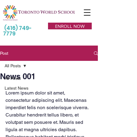
ENROLL NOW
(416) 749-
7779
Post
All Posts
News 001
All Posts
Latest News
Lorem ipsum dolor sit amet, 
consectetur adipiscing elit. Maecenas 
imperdiet felis non scelerisque viverra. 
Curabitur hendrerit tellus libero, et 
volutpat sem posuere et. Mauris sed 
ligula at magna ultricies dapibus. 
Pellentesque habitant morbi tristique 