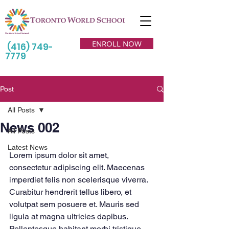
ENROLL NOW
(416) 749-
7779
Post
All Posts
News 002
All Posts
Latest News
Lorem ipsum dolor sit amet, 
consectetur adipiscing elit. Maecenas 
imperdiet felis non scelerisque viverra. 
Curabitur hendrerit tellus libero, et 
volutpat sem posuere et. Mauris sed 
ligula at magna ultricies dapibus. 
Pellentesque habitant morbi tristique 